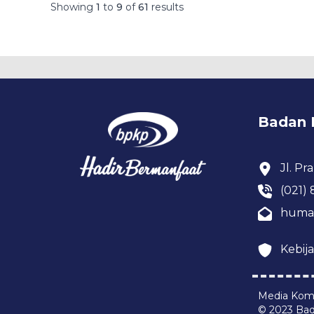
Showing
1
to
9
of
61
results
Badan 
Jl. P
(021)
huma
Kebija
Media Komu
© 2023 Ba