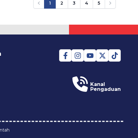
1
2
3
4
5
Previous
Next
n
Kanal
Pengaduan
intah