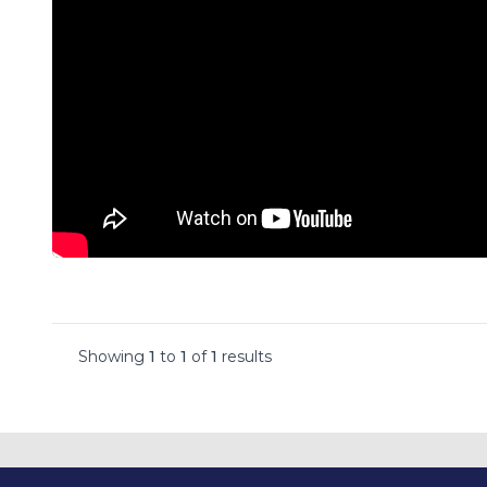
Showing
1
to
1
of
1
results