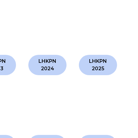
PN
LHKPN
LHKPN
23
2024
2025