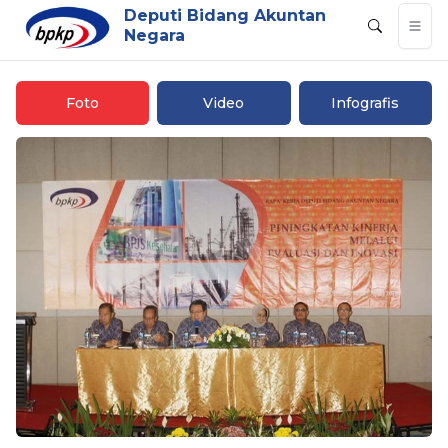
Deputi Bidang Akuntan
Negara
Foto
Video
Infografis