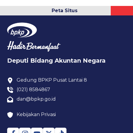
Peta Situs
Deputi Bidang Akuntan Negara
Gedung BPKP Pusat Lantai 8
(021) 8584867
dan@bpkp.go.id
Kebijakan Privasi