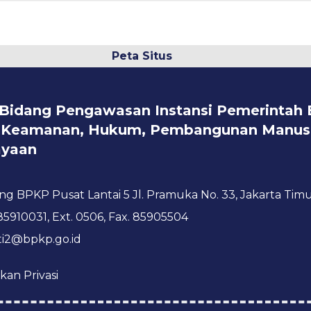
Peta Situs
 Bidang Pengawasan Instansi Pemerintah 
k, Keamanan, Hukum, Pembangunan Manusi
yaan
g BPKP Pusat Lantai 5 Jl. Pramuka No. 33, Jakarta Timu
85910031, Ext. 0506, Fax. 85905504
i2@bpkp.go.id
kan Privasi