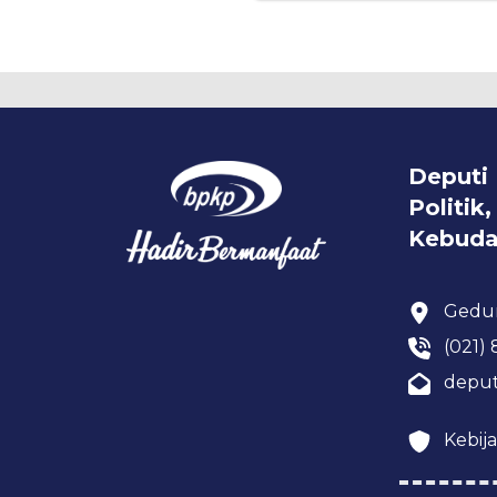
Deputi
Politi
Kebuda
Gedun
(021) 
deput
Kebija