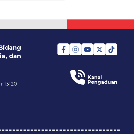
Bidang
a, dan
Kanal
Pengaduan
r 13120