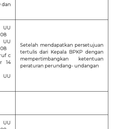
0 dan
h UU
008
i UU
Setelah mendapatkan persetujuan
008
tertulis dari Kepala BPKP dengan
ruf c
mempertimbangkan ketentuan
r 14
peraturan perundang- undangan
g UU
a UU