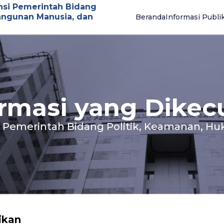
nsi Pemerintah Bidang
angunan Manusia, dan
Beranda
Informasi Publi
formasi yang Dikec
i Pemerintah Bidang Politik, Keamanan, 
ikan