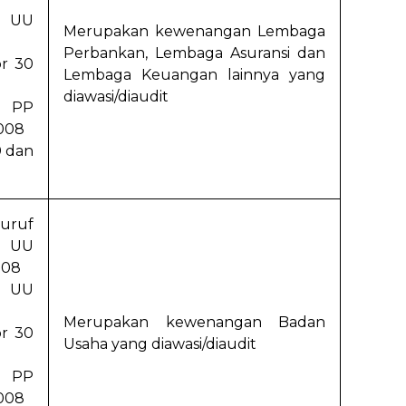
g UU
Merupakan kewenangan Lembaga
Perbankan, Lembaga Asuransi dan
r 30
Lembaga Keuangan lainnya yang
diawasi/diaudit
3 PP
008
0 dan
huruf
i UU
008
g UU
Merupakan kewenangan Badan
r 30
Usaha yang diawasi/diaudit
3 PP
008