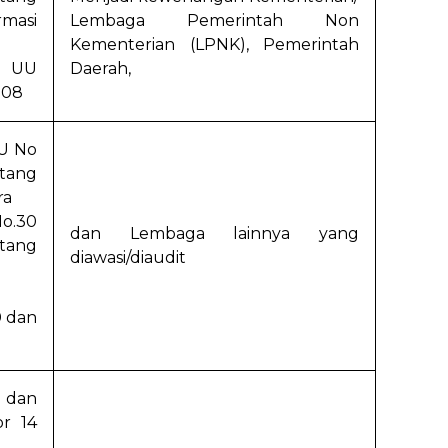
masi
Lembaga Pemerintah Non
Kementerian (LPNK), Pemerintah
i UU
Daerah,
008
UU No
tang
ra
o.30
dan Lembaga lainnya yang
tang
diawasi/diaudit
0 dan
 dan
r 14