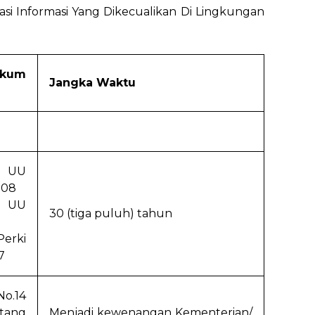
i Informasi Yang Dikecualikan Di Lingkungan
um
Jangka Waktu
a UU
008
g UU
30 (tiga puluh) tahun
Perki
7
No.14
tang
Menjadi kewenangan Kementerian/