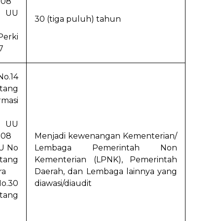
008
g UU
30 (tiga puluh) tahun
Perki
7
No.14
tang
masi
i UU
008
Menjadi kewenangan Kementerian/
UU No
Lembaga Pemerintah Non
tang
Kementerian (LPNK), Pemerintah
ra
Daerah, dan Lembaga lainnya yang
o.30
diawasi/diaudit
tang