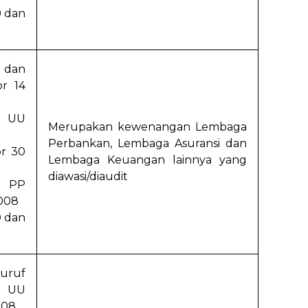
0 dan
 dan
r 14
g UU
Merupakan kewenangan Lembaga
Perbankan, Lembaga Asuransi dan
r 30
Lembaga Keuangan lainnya yang
diawasi/diaudit
3 PP
008
0 dan
huruf
i UU
008