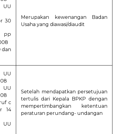
g UU
Merupakan kewenangan Badan
r 30
Usaha yang diawasi/diaudit
3 PP
008
0 dan
h UU
008
i UU
Setelah mendapatkan persetujuan
008
tertulis dari Kepala BPKP dengan
ruf c
mempertimbangkan ketentuan
r 14
peraturan perundang- undangan
g UU