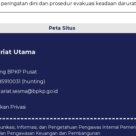
peringatan dini dan prosedur evakuasi keadaan darurat 
Peta Situs
ariat Utama
ng BPKP Pusat
 85910031 (hunting)
tariat.sesma@bpkp.go.id
kan Privasi
nikasi, Informasi, dan Pengetahuan Pengawas Internal Pemer
dan Pengawasan Keuangan dan Pembangunan