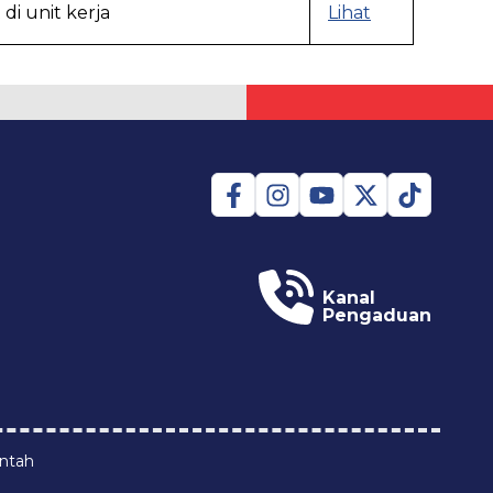
di unit kerja
Lihat
Kanal
Pengaduan
intah