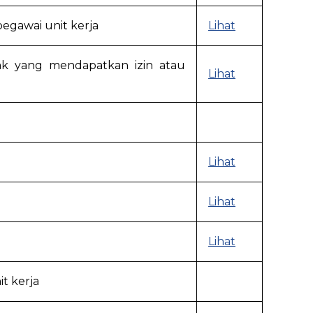
gawai unit kerja
Lihat
k yang mendapatkan izin atau
Lihat
Lihat
Lihat
Lihat
t kerja