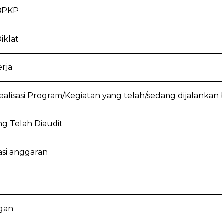
 BPKP
iklat
rja
ealisasi Program/Kegiatan yang telah/sedang dijalankan
g Telah Diaudit
asi anggaran
ngan