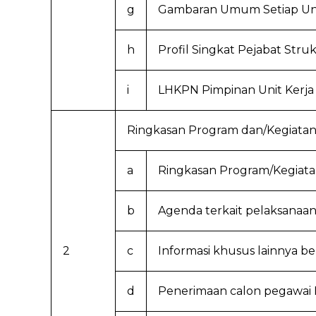
g
Gambaran Umum Setiap Uni
h
Profil Singkat Pejabat Struk
i
LHKPN Pimpinan Unit Kerja
Ringkasan Program dan/Kegiatan
a
Ringkasan Program/Kegiata
b
Agenda terkait pelaksanaan
2
c
Informasi khusus lainnya b
d
Penerimaan calon pegawai