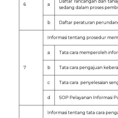
Daftar rancangan dan tah
6
a
sedang dalam proses pemb
b
Daftar peraturan perundang
Informasi tentang prosedur mem
a
Tata cara memperoleh infor
7
b
Tata cara pengajuan keber
c
Tata cara penyelesaian sen
d
SOP Pelayanan Informasi P
Informasi tentang tata cara pe