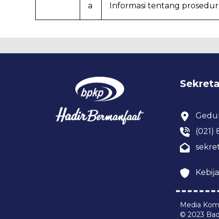
a
Informasi tentang prosedur 
Sekret
Gedu
(021)
sekre
Kebija
Media Komu
© 2023 Ba