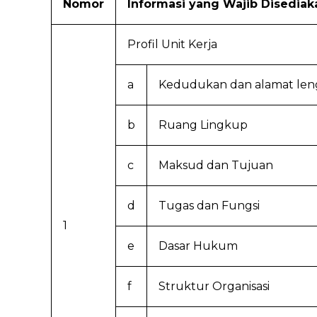
Nomor
Informasi yang Wajib Disedia
Profil Unit Kerja
a
Kedudukan dan alamat le
b
Ruang Lingkup
c
Maksud dan Tujuan
d
Tugas dan Fungsi
1
e
Dasar Hukum
f
Struktur Organisasi