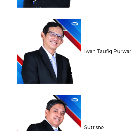
Iwan Taufiq Purwa
Sutrisno