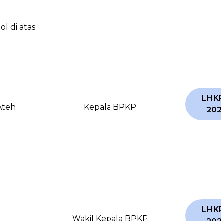
 di atas
LHK
Ateh
Kepala BPKP
20
LHK
Wakil Kepala BPKP