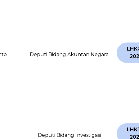
LHK
nto
Deputi Bidang Akuntan Negara
20
LHK
Deputi Bidang Investigasi
20