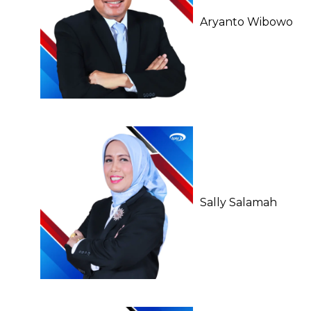
Aryanto Wibowo
Sally Salamah