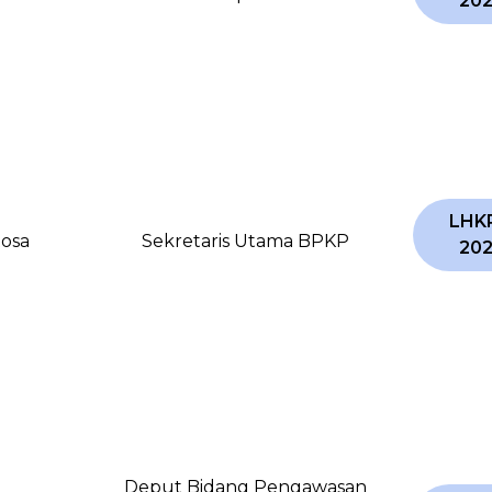
20
LHK
tosa
Sekretaris Utama BPKP
20
Deput Bidang Pengawasan