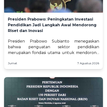
Presiden Prabowo: Peningkatan Investasi
Pendidikan Jadi Langkah Awal Mendorong
Riset dan Inovasi
Presiden Prabowo Subianto menegaskan
bahwa penguatan sektor pendidikan
merupakan fondasi utama untuk mendorong
lahirnya inovasi, riset, dan berbagai terobosan
Jumat
7 Agustus 2026
yang akan menentukan daya saing Indone