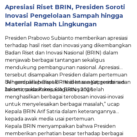
Apresiasi Riset BRIN, Presiden Soroti
Inovasi Pengelolaan Sampah hingga
Material Ramah Lingkungan
Presiden Prabowo Subianto memberikan apresiasi
terhadap hasil riset dan inovasi yang dikembangkan
Badan Riset dan Inovasi Nasional (BRIN) dalam
menjawab berbagai tantangan sekaligus
mendukung pembangunan nasional. Apresiasi
tersebut disampaikan Presiden dalam pertemuan
dengan para periset BRIN di Istana Kepresidenan
“Alhamdulillah Bapak Presiden sangat gembira dan
Jakarta, pada Kamis, 6 Agustus 2026.
berterima kasih kepada BRIN yang telah
menghasilkan berbagai terobosan inovasi-inovasi
untuk menyelesaikan berbagai masalah,” ucap
Kepala BRIN Arif Satria dalam keterangannya
kepada awak media usai pertemuan.
Kepala BRIN menyampaikan bahwa Presiden
memberikan perhatian besar terhadap berbagai