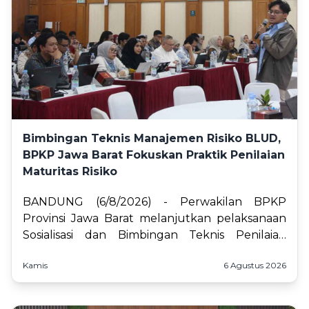
Bimbingan Teknis Manajemen Risiko BLUD,
BPKP Jawa Barat Fokuskan Praktik Penilaian
Maturitas Risiko
BANDUNG (6/8/2026) - Perwakilan BPKP
Provinsi Jawa Barat melanjutkan pelaksanaan
Sosialisasi dan Bimbingan Teknis Penilaian
Mandiri Penerapan Manajemen Risiko bagi
Kamis
6 Agustus 2026
Badan Layanan Um