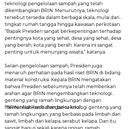
teknologi pengelolaan sampah yang telah
dikembangkan BRIN. Menurutnya, teknologi
tersebut tersedia dalam berbagai skala, mulai dari
tingkat rumah tangga hingga kawasan perkotaan.
“Bapak Presiden sangat berkepentingan terhadap
pentingnya kota yang sehat, desa yang sehat, desa
yang bersih, kota yang bersih. Karena ini sangat
penting untuk menunjang wisata,” katanya.
Selain pengelolaan sampah, Presiden juga
menaruh perhatian pada hasil riset BRIN di bidang
material konstruksi. Kepala BRIN mengatakan
bahwa Presiden sebelumnya telah memberikan
arahan agar BRIN mengembangkan teknologi
genteng yang ramah lingkungan dengan
memanfaatkan bahan baku lokal.
“BRIN telah hadir dengan teknologi genteng yang
ramah lingkungan, yang berbasis pada limbah dari
sawit, limbah dari kelapa, serabut kelapa. Dan itu
sangat bagus sekali karena ringan, ramah