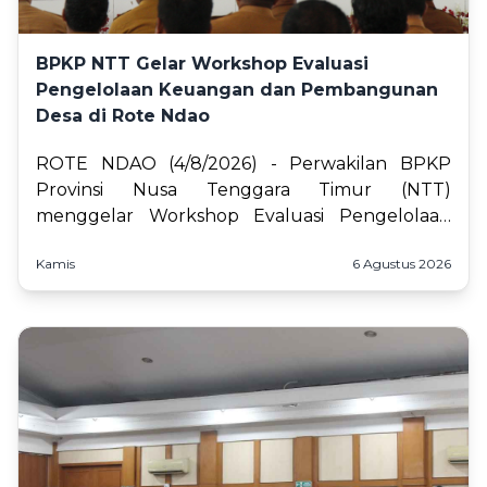
BPKP NTT Gelar Workshop Evaluasi
Pengelolaan Keuangan dan Pembangunan
Desa di Rote Ndao
ROTE NDAO (4/8/2026) - Perwakilan BPKP
Provinsi Nusa Tenggara Timur (NTT)
menggelar Workshop Evaluasi Pengelolaan
Keuangan dan Pembangunan Desa di
Kamis
6 Agustus 2026
Kabupaten Rote Ndao pada S