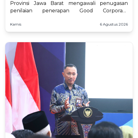
Provinsi Jawa Barat mengawali penugasan
penilaian penerapan Good Corporate
Governance (GCG), Sistem Pengendalian Intern
Kamis
6 Agustus 2026
(SPI), dan