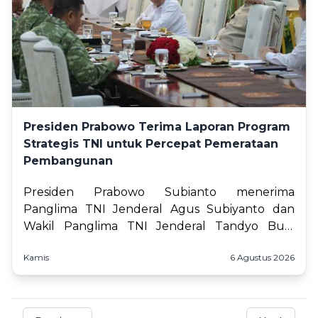
Presiden Prabowo Terima Laporan Program
Strategis TNI untuk Percepat Pemerataan
Pembangunan
Presiden Prabowo Subianto menerima
Panglima TNI Jenderal Agus Subiyanto dan
Wakil Panglima TNI Jenderal Tandyo Budi
Revita, beserta para kepala staf angkatan di
Kamis
6 Agustus 2026
Istana Merdeka, Jakarta, pada Kamis,