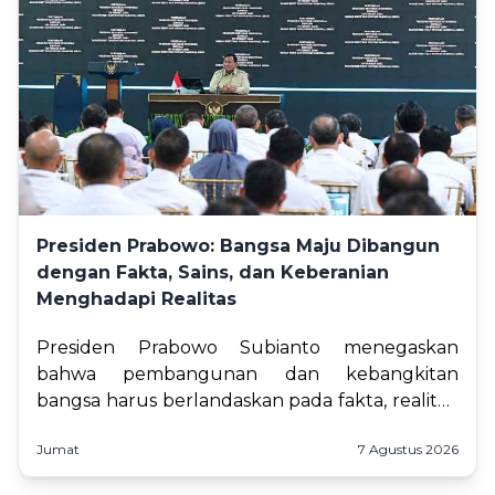
Presiden Prabowo: Bangsa Maju Dibangun
dengan Fakta, Sains, dan Keberanian
Menghadapi Realitas
Presiden Prabowo Subianto menegaskan
bahwa pembangunan dan kebangkitan
bangsa harus berlandaskan pada fakta, realitas,
serta pendekatan ilmiah. Dalam pertemuannya
Jumat
7 Agustus 2026
dengan para periset Badan Riset da