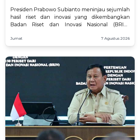
Presiden Prabowo Subianto meninjau sejumlah
hasil riset dan inovasi yang dikembangkan
Badan Riset dan Inovasi Nasional (BRIN)
sebelum menemui sekitar 150 periset BRIN di
Jumat
7 Agustus 2026
Istana Kepresidenan Jakarta