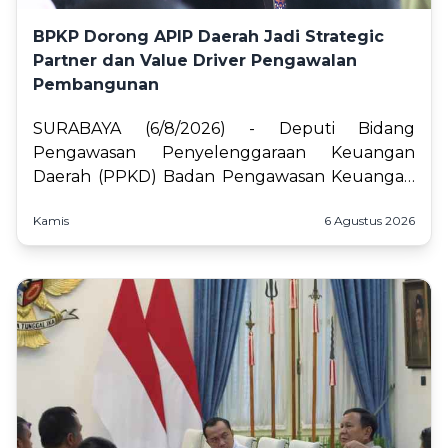
BPKP Dorong APIP Daerah Jadi Strategic
Partner dan Value Driver Pengawalan
Pembangunan
SURABAYA (6/8/2026) - Deputi Bidang
Pengawasan Penyelenggaraan Keuangan
Daerah (PPKD) Badan Pengawasan Keuangan
dan Pembangunan (BPKP) Setya Nugraha
Kamis
6 Agustus 2026
mendorong Aparat Pengawasan Int